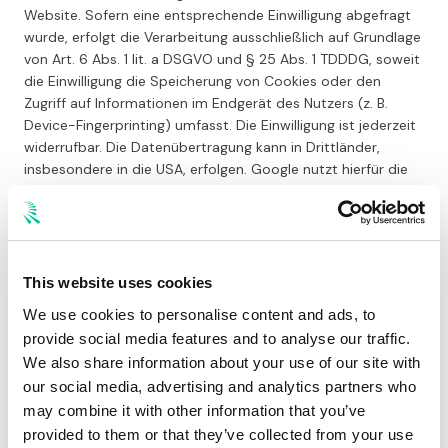
Website. Sofern eine entsprechende Einwilligung abgefragt
wurde, erfolgt die Verarbeitung ausschließlich auf Grundlage
von Art. 6 Abs. 1 lit. a DSGVO und § 25 Abs. 1 TDDDG, soweit
die Einwilligung die Speicherung von Cookies oder den
Zugriff auf Informationen im Endgerät des Nutzers (z. B.
Device-Fingerprinting) umfasst. Die Einwilligung ist jederzeit
widerrufbar. Die Datenübertragung kann in Drittländer,
insbesondere in die USA, erfolgen. Google nutzt hierfür die
Standardvertragsklauseln der EU-Kommission.
Verarbeitung und Weitergabe von Daten im
Rahmen der Plattform-Nutzung
This website uses cookies
We use cookies to personalise content and ads, to
Im Rahmen der Nutzung unserer Plattform verarbeiten wir
provide social media features and to analyse our traffic.
personenbezogene Daten, die zur Bereitstellung unserer
We also share information about your use of our site with
Services sowie zur Durchführung und Abwicklung von
our social media, advertising and analytics partners who
Service- und Reparaturleistungen erforderlich sind. Dies
umfasst insbesondere Stammdaten (z. B. Name und
may combine it with other information that you’ve
Kontaktdaten), fahrzeugbezogene Daten (z. B. Kennzeichen,
provided to them or that they’ve collected from your use