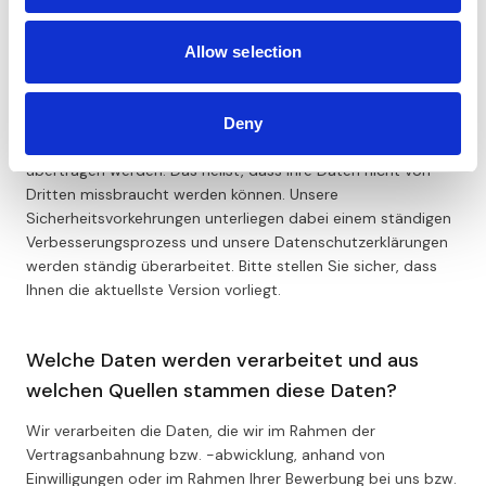
personenbezogenen Daten gegen Verlust, Zerstörung,
Manipulation und unautorisierten Zugriff zu schützen. All
Allow selection
unsere Mitarbeiter sowie für uns tätige Dienstleister sind auf
die gültigen Datenschutzgesetze verpflichtet.
Wann immer wir personenbezogene Daten sammeln und
Deny
verarbeiten werden diese verschlüsselt, bevor sie
übertragen werden. Das heißt, dass Ihre Daten nicht von
Dritten missbraucht werden können. Unsere
Sicherheitsvorkehrungen unterliegen dabei einem ständigen
Verbesserungsprozess und unsere Datenschutzerklärungen
werden ständig überarbeitet. Bitte stellen Sie sicher, dass
Ihnen die aktuellste Version vorliegt.
Welche Daten werden verarbeitet und aus
welchen Quellen stammen diese Daten?
Wir verarbeiten die Daten, die wir im Rahmen der
Vertragsanbahnung bzw. -abwicklung, anhand von
Einwilligungen oder im Rahmen Ihrer Bewerbung bei uns bzw.