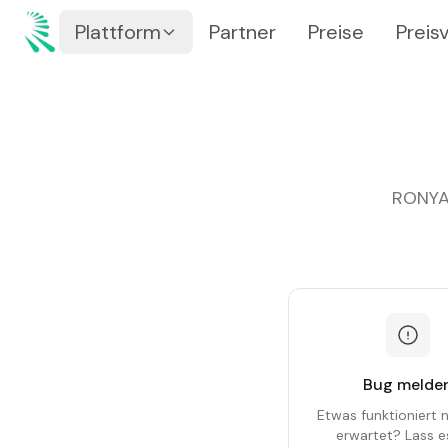
Zum Inhalt springen
Zum Hauptinhalt springen
Plattform
Partner
Preise
Preis
RONYA 
Bug melde
Etwas funktioniert n
erwartet? Lass e