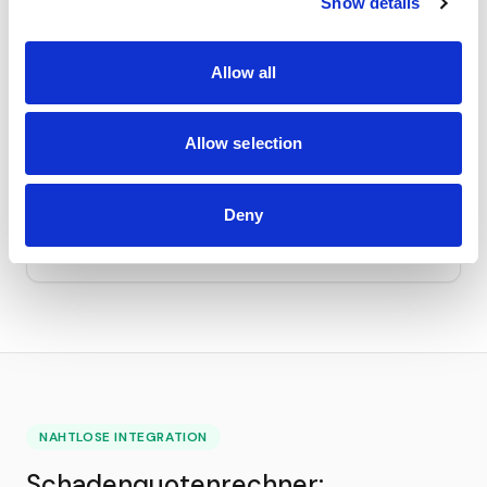
Show details
Allow all
Allow selection
Lückenlose Schadenshistorie
Jeder Schaden wird mit Fotos, Kostenvoranschlägen,
Rechnungen und Zeitverlauf dokumentiert. Wertvoll
Deny
bei Versicherungsverhandlungen, Leasingrückgabe
und Fahrzeugverkauf.
NAHTLOSE INTEGRATION
Schadenquotenrechner: