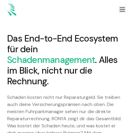
Zum Inhalt springen
Zum Hauptinhalt springen
Das End-to-End Ecosystem
für dein
Schadenmanagement
. Alles
im Blick, nicht nur die
Rechnung.
Schäden kosten nicht nur Reparaturgeld. Sie treiben
auch deine Versicherungsprämien nach oben. Die
meisten Fuhrparkmanager sehen nur die direkte
Reparaturrechnung. RONYA zeigt dir das Gesamtbild:
Was kostet der Schaden heute, und was kostet er
dich morgen über höhere Prämien? Mit dem