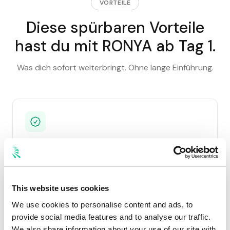
VORTEILE
Diese spürbaren Vorteile
hast du mit RONYA ab Tag 1.
Was dich sofort weiterbringt. Ohne lange Einführung.
Reparatur unter der Selbstbeteiligung
Die meisten Wettbewerber reparieren nur Schäden
über der SB. RONYA setzt auch kleine Schäden unter
der SB über das Partnernetzwerk zu
This website uses cookies
Sonderkonditionen instand. Das hält Fahrzeuge im
Top Zustand und drückt die Schadenquote.
We use cookies to personalise content and ads, to
provide social media features and to analyse our traffic.
We also share information about your use of our site with