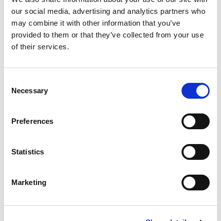
our social media, advertising and analytics partners who
may combine it with other information that you’ve
provided to them or that they’ve collected from your use
of their services.
Schnelle Schadenabwicklung
Von der Meldung bis zur Rückkehr auf die Straße:
RONYA verkürzt die Durchlaufzeit eines Schadens
Consent
durchschnittlich um 40 %. Digitale Steuerung
Necessary
Selection
eliminiert Wartezeiten und Telefonate.
Preferences
Statistics
Schadenanalyse und Prävention
Marketing
RONYA analysiert Schadenmuster: Welche Fahrzeuge
sind schadenträchtig? Welche Fahrer verursachen
überdurchschnittlich viele Schäden? So kannst du
gezielt gegensteuern.