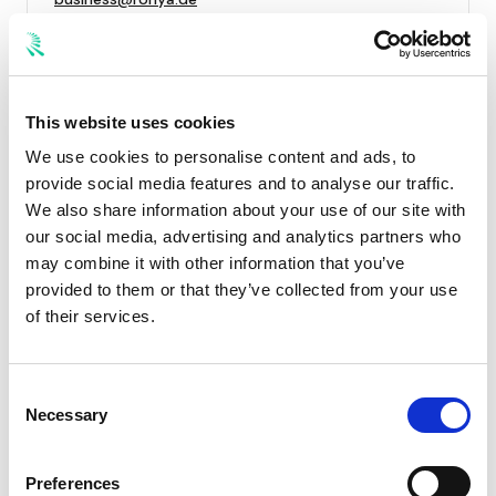
Partnerschaften
This website uses cookies
Du möchtest RONYA per Integration in deine
We use cookies to personalise content and ads, to
Plattform einbinden?
provide social media features and to analyse our traffic.
business@ronya.de
We also share information about your use of our site with
our social media, advertising and analytics partners who
may combine it with other information that you’ve
provided to them or that they’ve collected from your use
of their services.
Antwortzeit
Wir antworten in der Regel innerhalb von 24
Consent
Stunden. Bei Partneranfragen kann es etwas länger
Necessary
Selection
dauern — wir melden uns aber auf jeden Fall.
Preferences