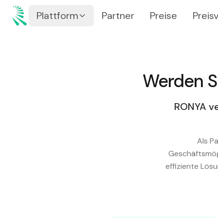
Zum Inhalt springen
Zum Hauptinhalt springen
Plattform
Partner
Preise
Preis
Werden Si
RONYA ve
Als P
Geschäftsmögl
effiziente Lös