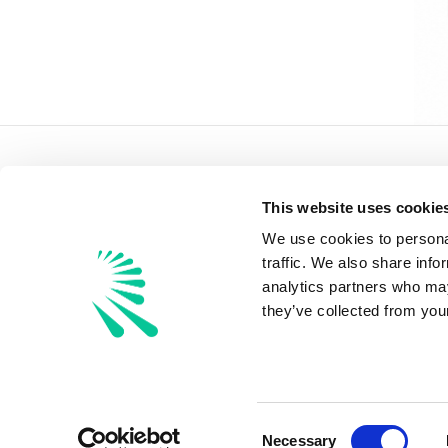
Plattform
Geschä
This website uses cookie
Reparaturmanagement
Fuhrpar
Schadenmanagement
Autover
We use cookies to personal
Leasingrückgabe
Leasing
traffic. We also share info
Fuhrparkverwaltung
Versiche
analytics partners who may
Preise
OEM
they’ve collected from your
©
2026
RONYA. Alle Rechte vorbehalten.
Consent
Necessary