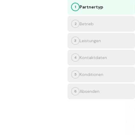
Partnertyp
1
Betrieb
2
Leistungen
3
Kontaktdaten
4
Konditionen
5
Absenden
6