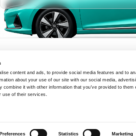
ftskunden
Ressourcen
s
k
Blog
mietung
FAQ
ise content and ads, to provide social media features and to an
Integrationen
rmation about your use of our site with our social media, advertis
rung
Kontakt
 combine it with other information that you’ve provided to them o
Feedback
 use of their services.
Preferences
Statistics
Marketing