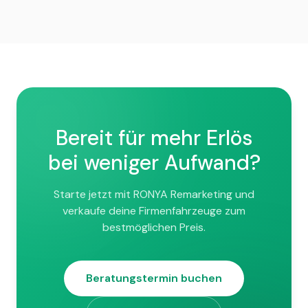
Nein. RONYA ist monatlich kündbar. Keine
Fahrzeuge wächst stark.
Mindestlaufzeit, keine versteckten Kosten.
Bereit für mehr Erlös
bei weniger Aufwand?
Starte jetzt mit RONYA Remarketing und
verkaufe deine Firmenfahrzeuge zum
bestmöglichen Preis.
Beratungstermin buchen