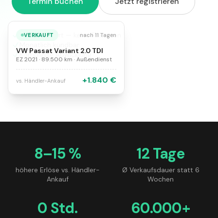
Termin buchen
Jetzt registrieren
Erfolgsbasiert — keine Fixkosten
VERKAUFT
nach 11 Tagen
Monatlich kündbar
VW Passat Variant 2.0 TDI
Komplette Abwicklung
EZ 2021 · 89.500 km · Außendienst
+1.840 €
vs. Händler-Ankauf
8–15 %
12 Tage
höhere Erlöse vs. Händler-
Ø Verkaufsdauer statt 6
Ankauf
Wochen
0 Std.
60.000+