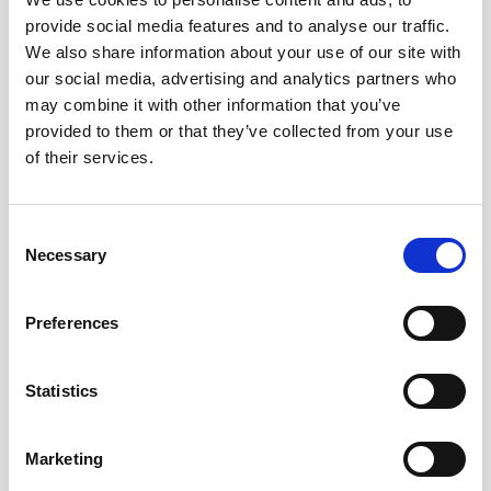
provide social media features and to analyse our traffic.
Professionelle Fahrzeugpräsentation
We also share information about your use of our site with
our social media, advertising and analytics partners who
Professionelle Fotos, vollständige Fahrzeugdaten
und ansprechende Inserat-Gestaltung. Ein
may combine it with other information that you’ve
gepflegtes Inserat erzielt nachweislich höhere
provided to them or that they’ve collected from your use
Erlöse als eine lieblose Anzeige.
of their services.
Consent
Necessary
Selection
Abwicklung aus einer Hand
Preferences
Vom ersten Inserat bis zur Übergabe:
Besichtigungen, Verhandlungen, Kaufvertrag,
Statistics
Bezahlung und Ummeldung. Ein Ansprechpartner für
den gesamten Verkaufsprozess.
Marketing