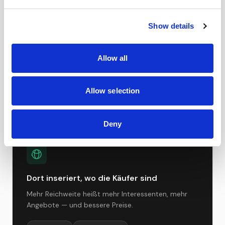
Show details
E-Fahrzeug Remarketing
Allow all
Akkuzustand, Reichweite und Ladehistorie sind
entscheidende Wertfaktoren. RONYA bewertet E-
Fahrzeuge mit spezialisierten Kriterien — für faire
Allow selection
Preise im wachsenden Markt.
Deny
Dort inseriert, wo die Käufer sind
Mehr Reichweite heißt mehr Interessenten, mehr
Angebote — und bessere Preise.