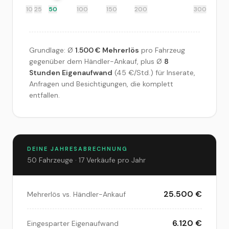
10
25
50
100
150
200
300
Grundlage: Ø
1.500 € Mehrerlös
pro Fahrzeug
gegenüber dem Händler-Ankauf, plus Ø
8
Stunden Eigenaufwand
(45 €/Std.) für Inserate,
Anfragen und Besichtigungen, die komplett
entfallen.
DEINE JAHRESABRECHNUNG
50
Fahrzeuge ·
17
Verkäufe pro Jahr
25.500
€
Mehrerlös vs. Händler-Ankauf
6.120
€
Eingesparter Eigenaufwand