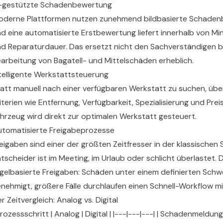
I-gestützte Schadenbewertung
derne Plattformen nutzen zunehmend bildbasierte Schadenbe
d eine automatisierte Erstbewertung liefert innerhalb von M
d Reparaturdauer. Das ersetzt nicht den Sachverständigen b
arbeitung von Bagatell- und Mittelschäden erheblich.
telligente Werkstattsteuerung
att manuell nach einer verfügbaren Werkstatt zu suchen, übe
iterien wie Entfernung, Verfügbarkeit, Spezialisierung und Pr
hrzeug wird direkt zur optimalen Werkstatt gesteuert.
tomatisierte Freigabeprozesse
eigaben sind einer der größten Zeitfresser in der klassische
tscheider ist im Meeting, im Urlaub oder schlicht überlastet.
gelbasierte Freigaben: Schäden unter einem definierten Sch
nehmigt, größere Fälle durchlaufen einen Schnell-Workflow mit
r Zeitvergleich: Analog vs. Digital
Prozessschritt | Analog | Digital | |---|---|---| | Schadenmeldung