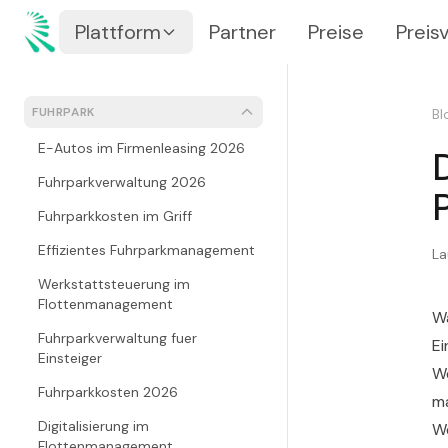
Zum Inhalt springen
Zum Hauptinhalt springen
Plattform
Partner
Preise
Preis
FUHRPARK
Bl
E-Autos im Firmenleasing 2026
Fuhrparkverwaltung 2026
Fuhrparkkosten im Griff
Effizientes Fuhrparkmanagement
La
Werkstattsteuerung im
Flottenmanagement
W
Fuhrparkverwaltung fuer
Ei
Einsteiger
We
Fuhrparkkosten 2026
ma
Digitalisierung im
We
Flottenmanagement