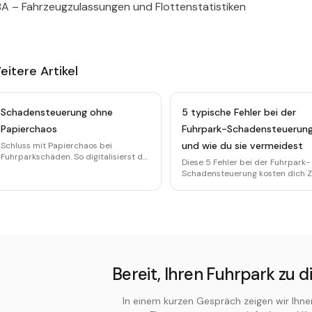
A – Fahrzeugzulassungen und Flottenstatistiken
eitere Artikel
Schadensteuerung ohne
5 typische Fehler bei der
Papierchaos
Fuhrpark-Schadensteuerun
und wie du sie vermeidest
Schluss mit Papierchaos bei
Fuhrparkschäden. So digitalisierst du
Diese 5 Fehler bei der Fuhrpark-
deinen Schadenprozess Schritt für
Schadensteuerung kosten dich Z
Schritt und sparst Zeit und Kosten.
und Geld. Lerne, wie du sie erken
und mit digitalen Prozessen
vermeidest.
Bereit, Ihren Fuhrpark zu di
In einem kurzen Gespräch zeigen wir Ihne