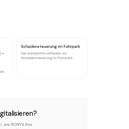
Schadensteuerung im Fuhrpark
g –
Der komplette Leitfaden zur
Schadensteuerung im Fuhrpark
2026. Prozesse, Tools, Kosten und
Best Practices für Flottenmanager.
eit
nst
gitalisieren?
n, wie RONYA Ihre