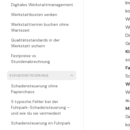
Im
Digitales Werkstattmanagement
ko
Werkstattkosten senken
W
Werkstatttermin buchen ohne
We
Wartezeit
Di
Qualitätsstandards in der
Gr
Werkstatt sichern
Kl
Festpreise vs.
so
Stundenabrechnung
F
Sc
SCHADENSTEUERUNG
W
Schadensteuerung ohne
Papierchaos
We
au
5 typische Fehler bei der
Fuhrpark-Schadensteuerung –
M
und wie du sie vermeidest
Ge
Schadensteuerung im Fuhrpark
ko