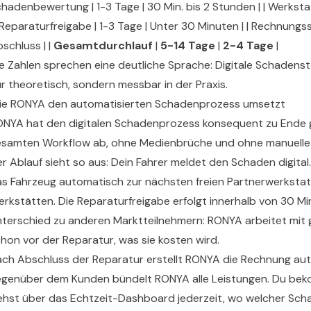
hadenbewertung | 1-3 Tage | 30 Min. bis 2 Stunden | | Werksta
| Reparaturfreigabe | 1-3 Tage | Unter 30 Minuten | | Rechnung
schluss | |
Gesamtdurchlauf
|
5-14 Tage
|
2-4 Tage
|
e Zahlen sprechen eine deutliche Sprache: Digitale Schadenste
r theoretisch, sondern messbar in der Praxis.
ie RONYA den automatisierten Schadenprozess umsetzt
NYA hat den digitalen Schadenprozess konsequent zu Ende g
samten Workflow ab, ohne Medienbrüche und ohne manuelle 
r Ablauf sieht so aus: Dein Fahrer meldet den Schaden digita
s Fahrzeug automatisch zur nächsten freien Partnerwerksta
rkstätten. Die Reparaturfreigabe erfolgt innerhalb von 30 Min
terschied zu anderen Marktteilnehmern: RONYA arbeitet mit g
hon vor der Reparatur, was sie kosten wird.
ch Abschluss der Reparatur erstellt RONYA die Rechnung auto
genüber dem Kunden bündelt RONYA alle Leistungen. Du beko
ehst über das Echtzeit-Dashboard jederzeit, wo welcher Sch