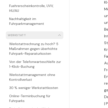
K
Fuehrerscheinkontrolle, UVV,
Mo
HU/AU
un
Nachhaltigkeit im
un
Fuhrparkmanagement
Be
WERKSTATT
In
St
Werkstattrechnung zu hoch? 5
Maßnahmen gegen überhöhte
Kr
Fuhrpark-Reparaturkosten
Fa
Von der Telefonwarteschleife zur
Au
1-Klick-Buchung
Fr
Werkstattmanagement ohne
En
Kontrollverlust
re
30 % weniger Werkstattkosten
ge
Online-Terminbuchung für
De
Fuhrparks
| 