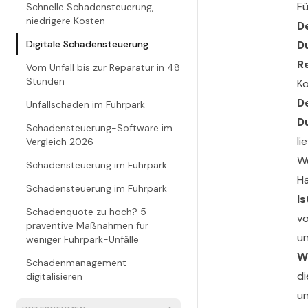
Fü
Schnelle Schadensteuerung,
niedrigere Kosten
D
Digitale Schadensteuerung
D
R
Vom Unfall bis zur Reparatur in 48
Stunden
Ko
D
Unfallschaden im Fuhrpark
D
Schadensteuerung-Software im
li
Vergleich 2026
We
Schadensteuerung im Fuhrpark
Hä
Schadensteuerung im Fuhrpark
I
Schadenquote zu hoch? 5
vo
präventive Maßnahmen für
un
weniger Fuhrpark-Unfälle
W
Schadenmanagement
di
digitalisieren
un