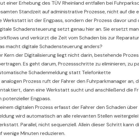
ut einer Erhebung des TÜV Rheinland entfallen bei Fuhrparks
samten Standzeit auf administrative Prozesse, nicht auf die e
e Werkstatt ist der Engpass, sondern der Prozess davor und
gitale Schadensteuerung setzt genau hier an. Sie ersetzt man
rkflows und verkürzt die Zeit vom Schaden bis zur Reparatur
as macht digitale Schadensteuerung anders?
r Kern der Digitalisierung liegt nicht darin, bestehende Proze
ertragen. Es geht darum, Prozessschritte zu eliminieren, zu pa
utomatische Schadenmeldung statt Telefonkette
 analogen Prozess ruft der Fahrer den Fuhrparkmanager an, 
ntaktiert, dann eine Werkstatt sucht und anschließend die Fre
n potenzieller Engpass.
 einem digitalen Prozess erfasst der Fahrer den Schaden über
ldung wird automatisch an alle relevanten Stellen weitergel
rkstatt. Parallel, nicht sequenziell. Allein dieser Schritt ka
f wenige Minuten reduzieren.