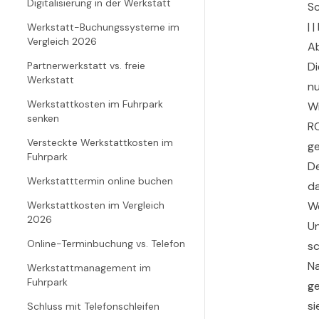
Digitalisierung in der Werkstatt
Sc
| 
Werkstatt-Buchungssysteme im
Vergleich 2026
Ab
Partnerwerkstatt vs. freie
Di
Werkstatt
nu
Werkstattkosten im Fuhrpark
W
senken
RO
Versteckte Werkstattkosten im
ge
Fuhrpark
De
Werkstatttermin online buchen
da
Werkstattkosten im Vergleich
We
2026
Un
Online-Terminbuchung vs. Telefon
sc
Na
Werkstattmanagement im
Fuhrpark
ge
si
Schluss mit Telefonschleifen