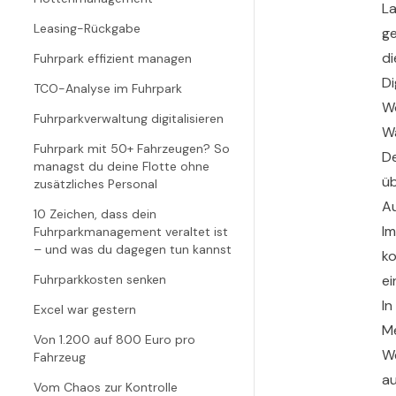
La
Leasing-Rückgabe
ge
di
Fuhrpark effizient managen
Di
TCO-Analyse im Fuhrpark
Wo
Fuhrparkverwaltung digitalisieren
W
Fuhrpark mit 50+ Fahrzeugen? So
De
managst du deine Flotte ohne
üb
zusätzliches Personal
A
10 Zeichen, dass dein
Im
Fuhrparkmanagement veraltet ist
– und was du dagegen tun kannst
ko
Fuhrparkkosten senken
ei
In
Excel war gestern
Me
Von 1.200 auf 800 Euro pro
We
Fahrzeug
au
Vom Chaos zur Kontrolle