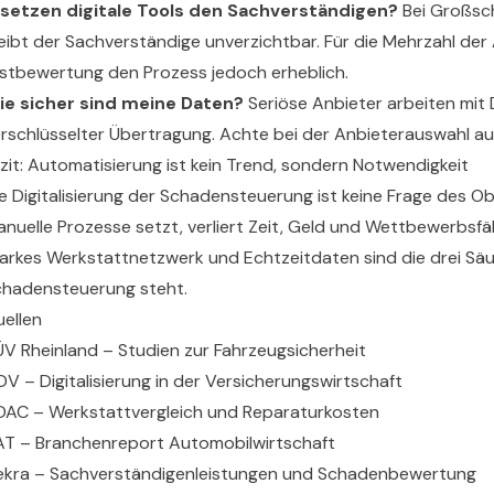
rsetzen digitale Tools den Sachverständigen?
Bei Großsc
eibt der Sachverständige unverzichtbar. Für die Mehrzahl der 
stbewertung den Prozess jedoch erheblich.
ie sicher sind meine Daten?
Seriöse Anbieter arbeiten mi
rschlüsselter Übertragung. Achte bei der Anbieterauswahl au
zit: Automatisierung ist kein Trend, sondern Notwendigkeit
e Digitalisierung der Schadensteuerung ist keine Frage des 
nuelle Prozesse setzt, verliert Zeit, Geld und Wettbewerbsfäh
arkes Werkstattnetzwerk und Echtzeitdaten sind die drei Säu
chadensteuerung steht.
ellen
V Rheinland – Studien zur Fahrzeugsicherheit
V – Digitalisierung in der Versicherungswirtschaft
AC – Werkstattvergleich und Reparaturkosten
T – Branchenreport Automobilwirtschaft
ekra – Sachverständigenleistungen und Schadenbewertung