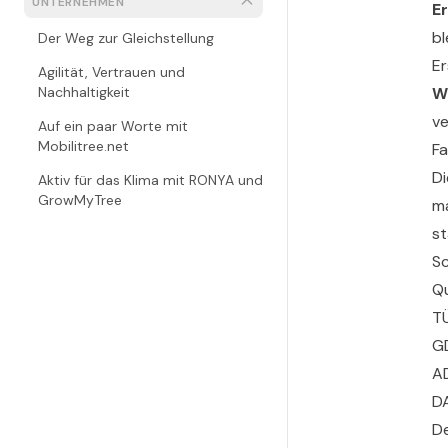
UNTERNEHMEN
E
bl
Der Weg zur Gleichstellung
Er
Agilität, Vertrauen und
Nachhaltigkeit
W
ve
Auf ein paar Worte mit
Mobilitree.net
Fa
Di
Aktiv für das Klima mit RONYA und
GrowMyTree
ma
st
S
Qu
TÜ
GD
AD
DA
D