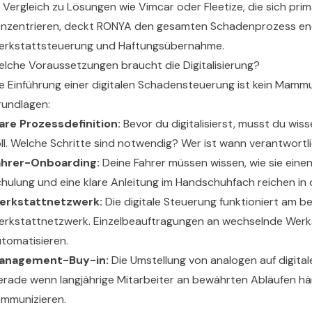
 Vergleich zu Lösungen wie Vimcar oder Fleetize, die sich pri
nzentrieren, deckt RONYA den gesamten Schadenprozess end
erkstattsteuerung und Haftungsübernahme.
lche Voraussetzungen braucht die Digitalisierung?
e Einführung einer digitalen Schadensteuerung ist kein Mammut
undlagen:
are Prozessdefinition:
Bevor du digitalisierst, musst du wi
ll. Welche Schritte sind notwendig? Wer ist wann verantwort
ahrer-Onboarding:
Deine Fahrer müssen wissen, wie sie einen
hulung und eine klare Anleitung im Handschuhfach reichen in 
erkstattnetzwerk:
Die digitale Steuerung funktioniert am b
rkstattnetzwerk. Einzelbeauftragungen an wechselnde Werks
tomatisieren.
anagement-Buy-in:
Die Umstellung von analogen auf digita
rade wenn langjährige Mitarbeiter an bewährten Abläufen häng
mmunizieren.