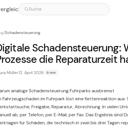
vergleich
og
/
Schadensteuerung
Digitale Schadensteuerung: 
Prozesse die Reparaturzeit h
ura Müller
|
12. April 2026
6 min
arum analoge Schadensteuerung Fuhrparks ausbremst
n Fahrzeugschaden im Fuhrpark löst eine Kettenreaktion aus
rkstattsuche, Freigabe, Reparatur, Abrechnung. In vielen Unt
nuell ab, per Telefon, per E-Mail, per Fax. Das Ergebnis sind D
rktagen für Schäden, die technisch in zwei bis drei Tagen re