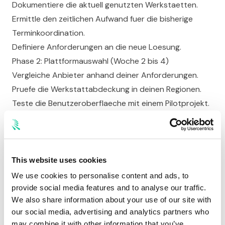
Dokumentiere die aktuell genutzten Werkstaetten.
Ermittle den zeitlichen Aufwand fuer die bisherige
Terminkoordination.
Definiere Anforderungen an die neue Loesung.
Phase 2: Plattformauswahl (Woche 2 bis 4)
Vergleiche Anbieter anhand deiner Anforderungen.
Pruefe die Werkstattabdeckung in deinen Regionen.
Teste die Benutzeroberflaeche mit einem Pilotprojekt.
Klaere Schnittstellen zu bestehenden Systemen
(Buchhaltung, ERP).
Phase 3: Pilotphase (Woche 4 bis 8)
Starte mit einer Fahrzeuggruppe von 5 bis 10
This website uses cookies
Fahrzeugen.
We use cookies to personalise content and ads, to
Buche alle anstehenden Termine ueber die neue
provide social media features and to analyse our traffic.
We also share information about your use of our site with
Plattform.
our social media, advertising and analytics partners who
Sammle Feedback von Fahrern und Werkstaetten.
may combine it with other information that you’ve