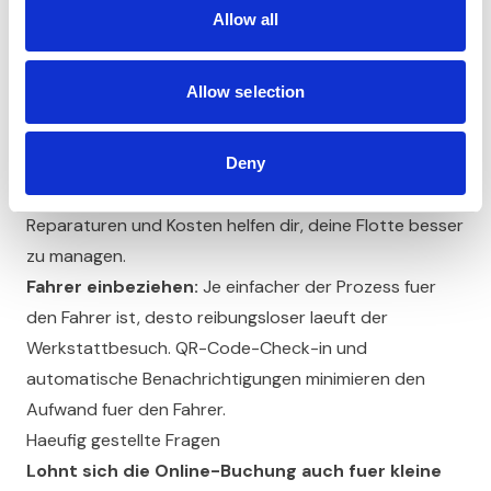
erheblich.
Allow all
Regionale Werkstattcluster nutzen:
Wenn deine
Fahrzeuge in verschiedenen Regionen unterwegs sind,
Allow selection
pruefe die Werkstattabdeckung in jeder Region. Ein
breites Netzwerk gibt dir maximale Flexibilitaet.
Daten auswerten:
Nutze die gesammelten Daten fuer
Deny
vorausschauende Wartungsplanung. Muster bei
Reparaturen und Kosten helfen dir, deine Flotte besser
zu managen.
Fahrer einbeziehen:
Je einfacher der Prozess fuer
den Fahrer ist, desto reibungsloser laeuft der
Werkstattbesuch. QR-Code-Check-in und
automatische Benachrichtigungen minimieren den
Aufwand fuer den Fahrer.
Haeufig gestellte Fragen
Lohnt sich die Online-Buchung auch fuer kleine