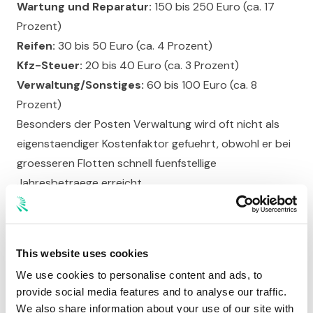
Wartung und Reparatur:
150 bis 250 Euro (ca. 17
Prozent)
Reifen:
30 bis 50 Euro (ca. 4 Prozent)
Kfz-Steuer:
20 bis 40 Euro (ca. 3 Prozent)
Verwaltung/Sonstiges:
60 bis 100 Euro (ca. 8
Prozent)
Besonders der Posten Verwaltung wird oft nicht als
eigenstaendiger Kostenfaktor gefuehrt, obwohl er bei
groesseren Flotten schnell fuenfstellige
Jahresbetraege erreicht.
Wie sich Unternehmen 2026 schuetzen koennen
Die gute Nachricht: Gegen die meisten dieser
Kostenfallen gibt es wirksame Gegenmassnahmen. Und
This website uses cookies
die meisten davon sind keine Raketenwissenschaft.
We use cookies to personalise content and ads, to
Werkstattkosten fixieren:
Arbeite mit Partnern, die
provide social media features and to analyse our traffic.
verbindliche Festpreise anbieten. RONYA garantiert
We also share information about your use of our site with