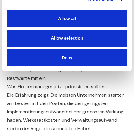
Ob du dafuer RONYA, Vimcar oder eine andere
Loesung waehlst, ist zweitrangig. Hauptsache, du hast
Allow all
die Zahlen. RONYAs Dashboard kombiniert allerdings
Werkstattkosten und Verwaltung in einer Ansicht, was
reine Softwareloesungen oft nicht bieten.
Allow selection
Beschaffung TCO-basiert steuern:
Triff
Fahrzeugentscheidungen auf Basis der Gesamtkosten,
Deny
nicht der Leasingrate. Beziehe Wartungskosten,
Verbrauch, Versicherung und prognostizierte
Restwerte mit ein.
Was Flottenmanager jetzt priorisieren sollten
Die Erfahrung zeigt: Die meisten Unternehmen starten
am besten mit den Posten, die den geringsten
Implementierungsaufwand bei der groessten Wirkung
haben. Werkstattkosten und Verwaltungsaufwand
sind in der Regel die schnellsten Hebel.