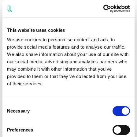
Telefonzeiten.
QR-Code-Check-in:
Der Fahrer checkt kontaktlos
ein. Einfacher geht es nicht.
This website uses cookies
Echtzeit-Dashboard:
Alle Fahrzeuge, Termine und
Kosten auf einen Blick.
We use cookies to personalise content and ads, to
provide social media features and to analyse our traffic.
Null Kosten fuer Werkstaetten:
Das Netzwerk
We also share information about your use of our site with
waechst, weil Werkstaetten kostenfrei teilnehmen
our social media, advertising and analytics partners who
koennen.
may combine it with other information that you’ve
Checkliste: So digitalisierst du deine Werkstatttermine
provided to them or that they’ve collected from your use
Nutze diese Checkliste, um den Umstieg strukturiert
of their services.
anzugehen:
[ ]
Ist-Zustand dokumentieren:
Wie viele
Consent
Werkstatttermine fallen pro Monat an? Wie lange
Necessary
Selection
dauert die Koordination aktuell?
[ ]
Anforderungen definieren:
Was muss die digitale
Preferences
Loesung koennen? Festpreise, Freigaben, Dashboard,