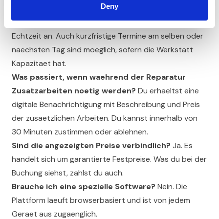
Deny
Kann ich auch kurzfristige Termine buchen?
Ja.
Die Online-Buchung zeigt dir verfuegbare Slots in
Echtzeit an. Auch kurzfristige Termine am selben oder
naechsten Tag sind moeglich, sofern die Werkstatt
Kapazitaet hat.
Was passiert, wenn waehrend der Reparatur
Zusatzarbeiten noetig werden?
Du erhaeltst eine
digitale Benachrichtigung mit Beschreibung und Preis
der zusaetzlichen Arbeiten. Du kannst innerhalb von
30 Minuten zustimmen oder ablehnen.
Sind die angezeigten Preise verbindlich?
Ja. Es
handelt sich um garantierte Festpreise. Was du bei der
Buchung siehst, zahlst du auch.
Brauche ich eine spezielle Software?
Nein. Die
Plattform laeuft browserbasiert und ist von jedem
Geraet aus zugaenglich.