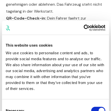
genehmigen oder ablehnen. Das Fahrzeug steht nicht
tagelang in der Werkstatt.
QR-Code-Check-in:
Dein Fahrer faehrt zur
Werkstatt, scannt den QR-Code und ist eingecheckt.
Kein Papierkram an der Annahme, kein Warten auf den
Serviceberater.
This website uses cookies
Automatische Rechnungsstellung:
Nach Abschluss
der Arbeiten erhaeltst du die Rechnung automatisch
We use cookies to personalise content and ads, to
provide social media features and to analyse our traffic.
digital. Keine manuelle Pruefung, kein Sortieren von
We also share information about your use of our site with
Belegen.
our social media, advertising and analytics partners who
Echtzeit-Dashboard:
Du siehst jederzeit, welches
may combine it with other information that you’ve
Fahrzeug wo steht, welcher Service laeuft und welche
provided to them or that they’ve collected from your use
Termine anstehen.
of their services.
Und das Beste fuer die Werkstaetten im Netzwerk: Die
Teilnahme ist komplett kostenfrei. Das bedeutet ein
Consent
breites Netzwerk an Partnerwerkstaetten fuer dich als
Necessary